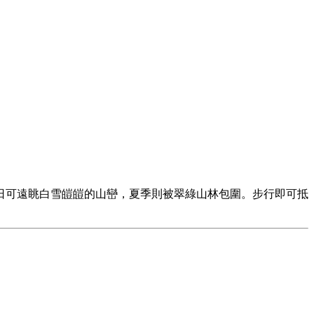
日可遠眺白雪皚皚的山巒，夏季則被翠綠山林包圍。步行即可抵