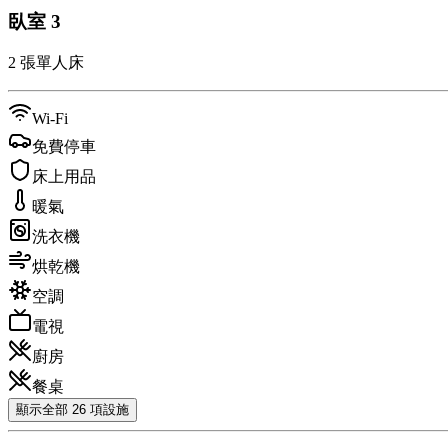
臥室
3
2 張單人床
Wi-Fi
免費停車
床上用品
暖氣
洗衣機
烘乾機
空調
電視
廚房
餐桌
顯示全部 26 項設施