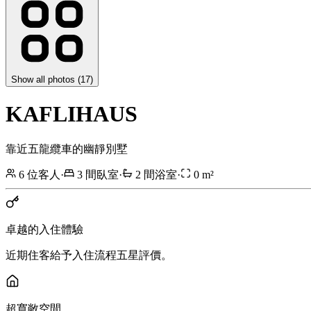
Show all photos (
17
)
KAFLIHAUS
靠近五龍纜車的幽靜別墅
6
位客人
·
3
間臥室
·
2
間浴室
·
0
m²
卓越的入住體驗
近期住客給予入住流程五星評價。
超寬敞空間