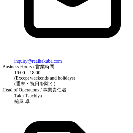
inquiry@realhakuba.com
Business Hours / 営業時間
10:00 – 18:00
(Except weekends and holidays)
(週末・祝日を除く)
Head of Operations / 事業責任者
Taku Tsuchiya
槌屋 卓