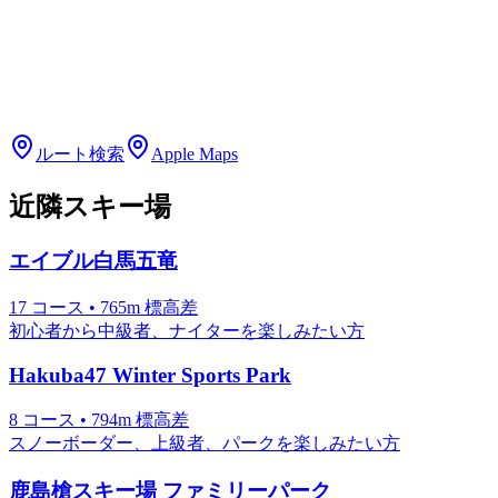
ルート検索
Apple Maps
近隣スキー場
エイブル白馬五竜
17
コース
•
765
m
標高差
初心者から中級者、ナイターを楽しみたい方
Hakuba47 Winter Sports Park
8
コース
•
794
m
標高差
スノーボーダー、上級者、パークを楽しみたい方
鹿島槍スキー場 ファミリーパーク