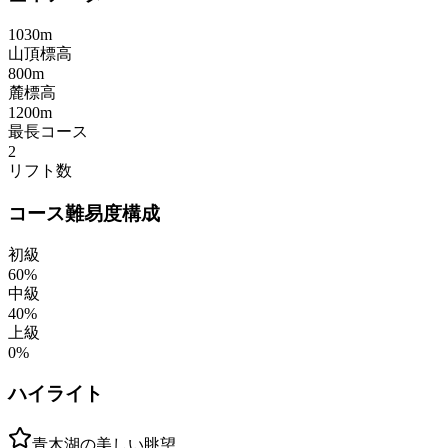
1030
m
山頂標高
800
m
麓標高
1200
m
最長コース
2
リフト数
コース難易度構成
初級
60
%
中級
40
%
上級
0
%
ハイライト
青木湖の美しい眺望