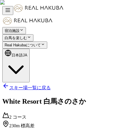
宿泊施設
白馬を楽しむ
Real Hakubaについて
日本語
JA
スキー場一覧に戻る
White Resort 白馬さのさか
2
コース
230
m
標高差