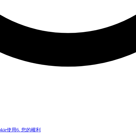
okie使用
6.
您的權利